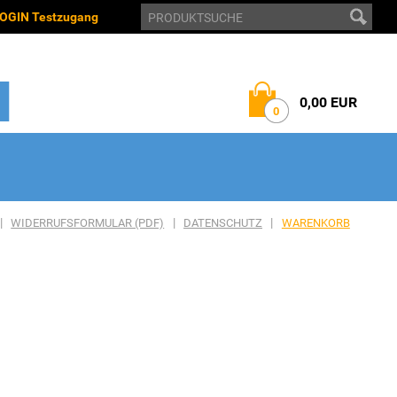
OGIN Testzugang
0,00 EUR
0
|
|
|
WIDERRUFSFORMULAR (PDF)
DATENSCHUTZ
WARENKORB