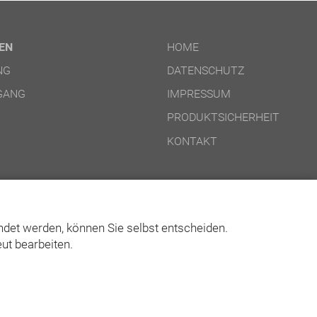
EN
HOME
NG
DATENSCHUTZ
GANG
IMPRESSUM
PRODUKTSICHERHEIT
KONTAKT
det werden, können Sie selbst entscheiden.
ut bearbeiten.
© Asgard-Verlag Dr. Werner Hippe GmbH