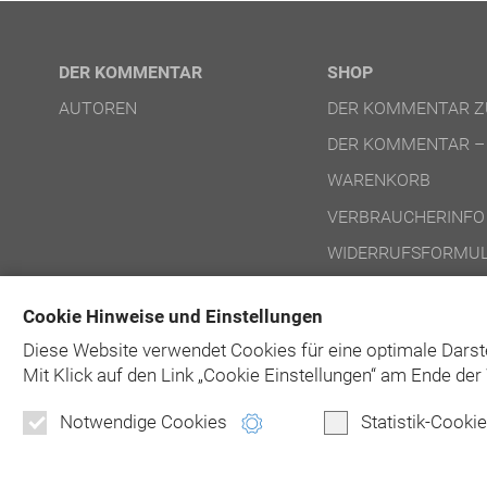
DER KOMMENTAR
SHOP
AUTOREN
DER KOMMENTAR Z
DER KOMMENTAR –
WARENKORB
VERBRAUCHERINFO
WIDERRUFSFORMUL
NUTZUNGSBEDINGU
Cookie Hinweise und Einstellungen
NUTZUNGSBEDINGU
Diese Website verwendet Cookies für eine optimale Darst
Mit Klick auf
den Link „Cookie Einstellungen“ am Ende der 
Notwendige Cookies
Statistik-Cooki