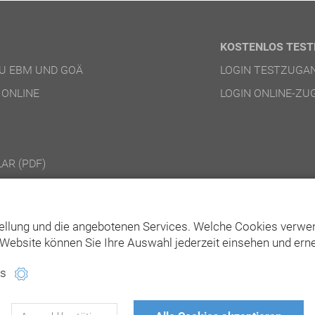
KOSTENLOS TEST
U EBM UND GOÄ
LOGIN TESTZUGA
 ONLINE
LOGIN ONLINE-ZU
AR (PDF)
NGEN ONLINE-PRODUKTE
NGEN DVD-/DOWNLOAD-PRODUKTE
ellung und die angebotenen Services. Welche Cookies verwen
Website können Sie Ihre Auswahl jederzeit einsehen und erne
es