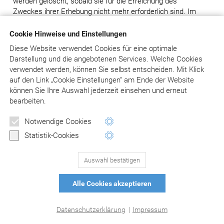
werden gelöscht, sobald sie für die Erreichung des
Zweckes ihrer Erhebung nicht mehr erforderlich sind. Im
Falle der Erfassung der Daten zur Bereitstellung der
Internetseiten ist dies der Fall, wenn die jeweilige Sitzung
Cookie Hinweise und Einstellungen
beendet ist.
Diese Website verwendet Cookies für eine optimale
Darstellung und die angebotenen Services. Welche Cookies
Im Falle der Speicherung der Daten in Logfiles zu
verwendet werden, können Sie selbst entscheiden.
Mit Klick
statistischen Zwecken ist eine Speicherung über einen
auf
den Link „Cookie Einstellungen“ am Ende der Website
längeren Zeitraum möglich; darauf haben wir keinen
können Sie Ihre Auswahl jederzeit einsehen und erneut
Einfluss. In diesem Fall werden die IP-Adressen der
bearbeiten.
Nutzer gelöscht oder verfremdet, sodass eine Zuordnung
des aufrufenden Clients nicht mehr möglich ist und somit
Notwendige Cookies
keine personenbezogenen Daten im Sinne der DSGVO
Statistik-Cookies
vorliegen.
7.5 Widerspruchs- und Beseitigungsmöglichkeit
Auswahl bestätigen
Cookies werden auf dem Rechner des Nutzers
Alle Cookies akzeptieren
gespeichert. Daher haben Sie als Nutzer auch die volle
Kontrolle über die Verwendung von Cookies. Durch eine
Änderung der Einstellungen in Ihrem Internetbrowser
Datenschutzerklärung
|
Impressum
können Sie die Übertragung von Cookies deaktivieren