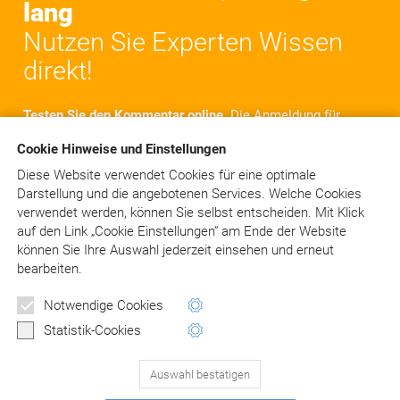
lang
Nutzen Sie Experten Wissen
direkt!
Testen Sie den Kommentar online.
Die Anmeldung für
einen Testzugang ist einfach und dauert nur einige
Cookie Hinweise und Einstellungen
Minuten. Nach der Anmeldung steht Ihnen der
komplette Kommentar für
10 Tage
online zur Verfügung.
Diese Website verwendet Cookies für eine optimale
Sie haben Zugriff auf alle Texte, Kommentare und
Darstellung und die angebotenen Services. Welche Cookies
Rechtsquellen. Selbstverständlich kostenlos und
verwendet werden, können Sie selbst entscheiden.
Mit Klick
unverbindlich!
auf
den Link „Cookie Einstellungen“ am Ende der Website
können Sie Ihre Auswahl jederzeit einsehen und erneut
bearbeiten.
Jetzt kostenlos testen!
Notwendige Cookies
Statistik-Cookies
Schon angemeldet?
> LOGIN
Auswahl bestätigen