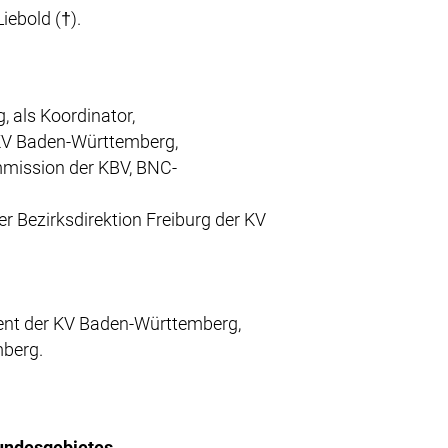
ebold (†).
 als Koordinator,
 KV Baden-Württemberg,
ommission der KBV, BNC-
 Bezirksdirektion Freiburg der KV
ment der KV Baden-Württemberg,
mberg.
undesgebietes.