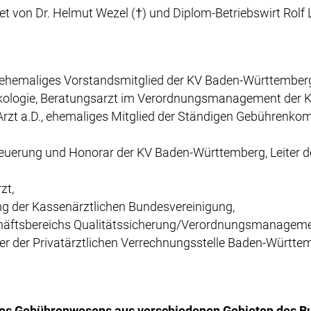
on Dr. Helmut Wezel (†) und Diplom-Betriebswirt Rolf Li
, ehemaliges Vorstandsmitglied der KV Baden-Württemberg,
rmakologie, Beratungsarzt im Verordnungsmanagement der
D-Arzt a.D., ehemaliges Mitglied der Ständigen Gebührenk
euerung und Honorar der KV Baden-Württemberg, Leiter der
zt,
ung der Kassenärztlichen Bundesvereinigung,
Geschäftsbereichs Qualitätssicherung/Verordnungsmanage
hrer der Privatärztlichen Verrechnungsstelle Baden-Württe
es Gebührenwesens aus verschiedenen Gebieten des B