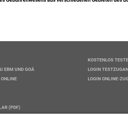
KOSTENLOS TEST
U EBM UND GOÄ
LOGIN TESTZUGA
 ONLINE
LOGIN ONLINE-ZU
AR (PDF)
NGEN ONLINE-PRODUKTE
UNGEN DVD-/DOWNLOAD-PRODUKTE