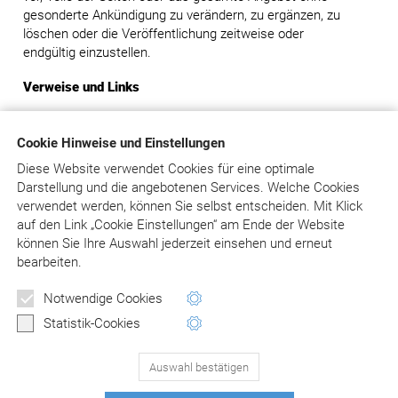
gesonderte Ankündigung zu verändern, zu ergänzen, zu
löschen oder die Veröffentlichung zeitweise oder
endgültig einzustellen.
Verweise und Links
Der Betreiber distanziert sich hiermit ausdrücklich von
allen Inhalten aller gelinkten/verknüpften Seiten. Diese
Cookie Hinweise und Einstellungen
Feststellung gilt für alle innerhalb des eigenen
Diese Website verwendet Cookies für eine optimale
Internetangebotes gesetzten Links und Verweise.
Darstellung und die angebotenen Services. Welche Cookies
verwendet werden, können Sie selbst entscheiden.
Mit Klick
Rechtswirksamkeit dieses Haftungsausschlusses
auf
den Link „Cookie Einstellungen“ am Ende der Website
können Sie Ihre Auswahl jederzeit einsehen und erneut
Dieser Haftungsausschluss ist als Teil des gesamten
bearbeiten.
Internetangebotes des Betreibers zu betrachten. Sofern
Teile oder einzelne Formulierungen dieses Textes der
Notwendige Cookies
geltenden Rechtslage nicht, nicht mehr oder nicht
Statistik-Cookies
vollständig entsprechen sollten, bleiben die übrigen Teile
des Dokumentes in ihrem Inhalt und ihrer Gültigkeit davon
unberührt.
Auswahl bestätigen