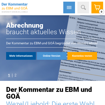
0
Abrechnung
braucht aktuelles Wissen
Der Kommentar zu EBM und GOÄ begründet von
Wezel/Liebold
Mehr Informationen
Online-Version
Kostenlos testen
1
2
Der Kommentar zu EBM und
GOÄ
Wezel/Liebold: Die erste Wahl