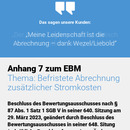
Das sagen unsere Kunden:
„Der Online Zugang ist toll: praktisch
„Meine Leidenschaft ist die
und übersichtlich! Eine große Hilfe!“
Abrechnung – dank Wezel/Liebold“
Anhang 7 zum EBM
Thema: Befristete Abrechnung
zusätzlicher Stromkosten
Beschluss des Bewertungsausschusses nach §
87 Abs. 1 Satz 1 SGB V in seiner 640. Sitzung am
29. März 2023, geändert durch Beschluss des
Bewertungsausschusses in seiner 648. Situng