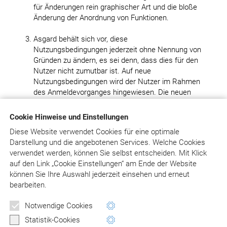
für Änderungen rein graphischer Art und die bloße
Änderung der Anordnung von Funktionen.
Asgard behält sich vor, diese
Nutzungsbedingungen jederzeit ohne Nennung von
Gründen zu ändern, es sei denn, dass dies für den
Nutzer nicht zumutbar ist. Auf neue
Nutzungsbedingungen wird der Nutzer im Rahmen
des Anmeldevorganges hingewiesen. Die neuen
Nutzungsbedingungen gelten als vereinbart, wenn
der Nutzer ihre Geltung durch entsprechenden
Cookie Hinweise und Einstellungen
Bestätigungsvermerk akzeptiert. Akzeptiert der
Diese Website verwendet Cookies für eine optimale
Nutzer Änderungen nicht, hat jede Partei das
Darstellung und die angebotenen Services. Welche Cookies
Recht, die betreffende Vereinbarung durch
verwendet werden, können Sie selbst entscheiden.
Mit Klick
Kündigung mit sofortiger Wirkung zu beenden. Die
auf
den Link „Cookie Einstellungen“ am Ende der Website
Möglichkeit der Änderung der
können Sie Ihre Auswahl jederzeit einsehen und erneut
Nutzungsbedingungen besteht aber weder für
bearbeiten.
Änderungen, die Inhalt und Umfang der für den
jeweiligen Nutzer bestehenden
Notwendige Cookies
Kernnutzungsmöglichkeiten zum Nachteil des
Statistik-Cookies
Nutzers einschränken, noch für die Einführung von