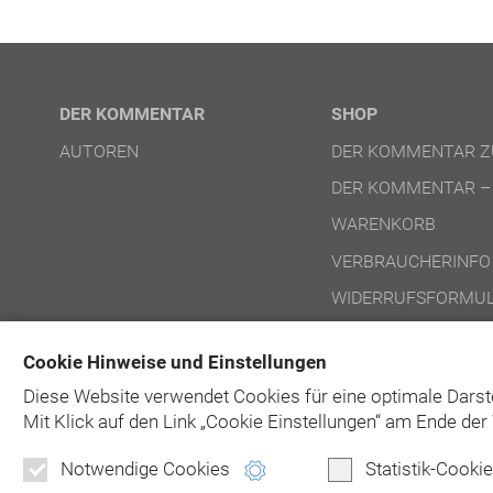
DER KOMMENTAR
SHOP
AUTOREN
DER KOMMENTAR Z
DER KOMMENTAR –
WARENKORB
VERBRAUCHERINFO
WIDERRUFSFORMUL
NUTZUNGSBEDINGU
Cookie Hinweise und Einstellungen
NUTZUNGSBEDINGU
Diese Website verwendet Cookies für eine optimale Darst
Mit Klick auf
den Link „Cookie Einstellungen“ am Ende der 
Notwendige Cookies
Statistik-Cooki