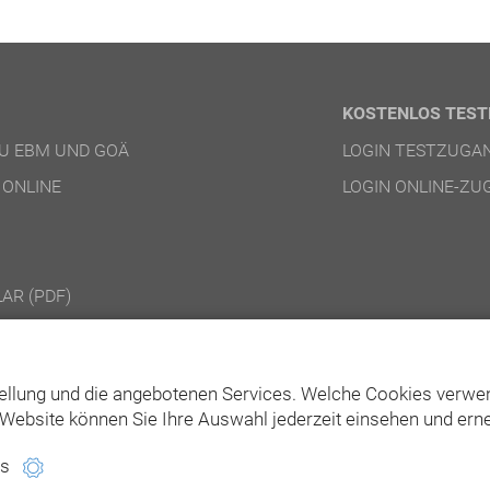
KOSTENLOS TEST
U EBM UND GOÄ
LOGIN TESTZUGA
 ONLINE
LOGIN ONLINE-ZU
AR (PDF)
NGEN ONLINE-PRODUKTE
NGEN DVD-/DOWNLOAD-PRODUKTE
ellung und die angebotenen Services. Welche Cookies verwen
Website können Sie Ihre Auswahl jederzeit einsehen und erne
es