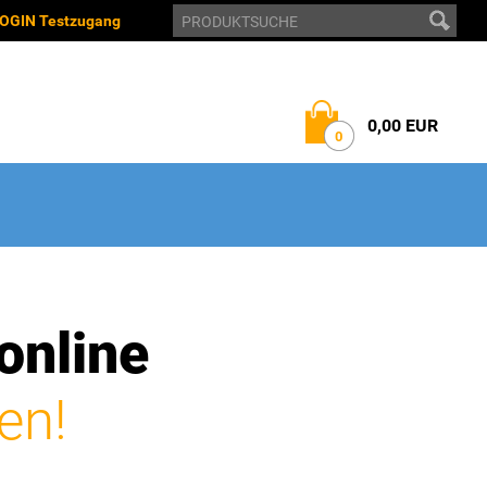
OGIN Testzugang
0,00 EUR
0
online
en!