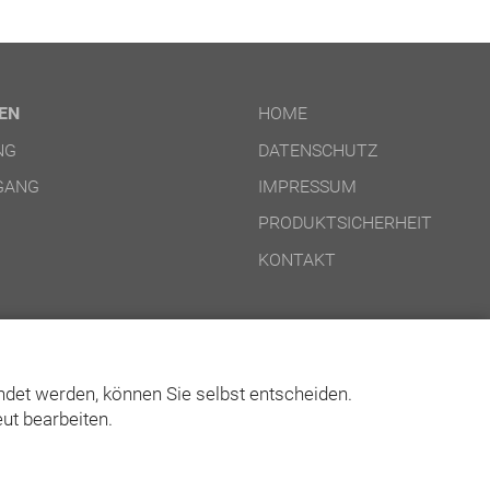
EN
HOME
NG
DATENSCHUTZ
GANG
IMPRESSUM
PRODUKTSICHERHEIT
KONTAKT
det werden, können Sie selbst entscheiden.
ut bearbeiten.