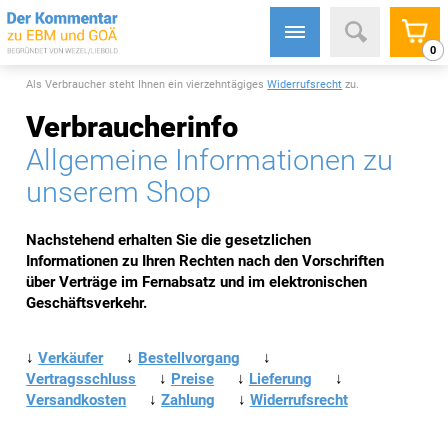
0
Als Verbraucher steht Ihnen ein vierzehntägiges
Widerrufsrecht
zu.
Verbraucherinfo
Allgemeine Informationen zu
unserem Shop
Nachstehend erhalten Sie die gesetzlichen
Informationen zu Ihren Rechten nach den Vorschriften
über Verträge im Fernabsatz und im elektronischen
Geschäftsverkehr.
↓
Verkäufer
↓
Bestellvorgang
↓
Vertragsschluss
↓
Preise
↓
Lieferung
↓
Versandkosten
↓
Zahlung
↓
Widerrufsrecht