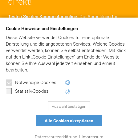
direkt!
Testen Sie den Kommentar online.
Die Anmeldung für
einen Testzugang ist einfach und dauert nur einige
Cookie Hinweise und Einstellungen
Minuten. Nach der Anmeldung steht Ihnen der
komplette Kommentar für
10 Tage
online zur Verfügung.
Diese Website verwendet Cookies für eine optimale
Sie haben Zugriff auf alle Texte, Kommentare und
Darstellung und die angebotenen Services. Welche Cookies
Rechtsquellen. Selbstverständlich kostenlos und
verwendet werden, können Sie selbst entscheiden.
Mit Klick
unverbindlich!
auf
den Link „Cookie Einstellungen“ am Ende der Website
können Sie Ihre Auswahl jederzeit einsehen und erneut
bearbeiten.
Jetzt kostenlos testen!
Notwendige Cookies
Statistik-Cookies
Schon angemeldet?
> LOGIN
Auswahl bestätigen
Alle Cookies akzeptieren
© Asgard-Verlag Dr. Werner Hippe GmbH
Datenschutzerklärung
|
Impressum