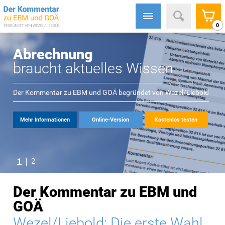
0
Abrechnung
braucht aktuelles Wissen
Der Kommentar zu EBM und GOÄ begründet von
Wezel/Liebold
Mehr Informationen
Online-Version
Kostenlos testen
1
2
Der Kommentar zu EBM und
GOÄ
Wezel/Liebold: Die erste Wahl