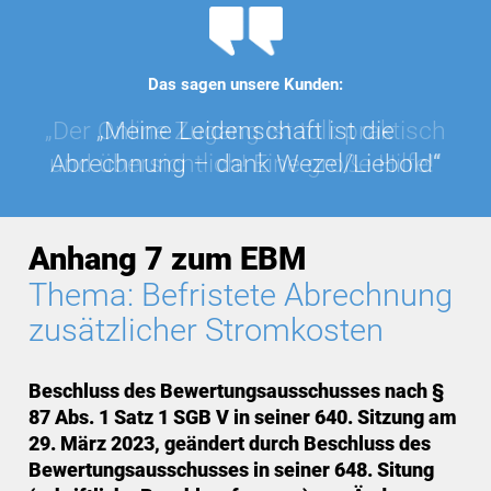
Das sagen unsere Kunden:
„Der Online Zugang ist toll: praktisch
„Meine Leidenschaft ist die
und übersichtlich! Eine große Hilfe!“
Abrechnung – dank Wezel/Liebold“
Anhang 7 zum EBM
Thema: Befristete Abrechnung
zusätzlicher Stromkosten
Beschluss des Bewertungsausschusses nach §
87 Abs. 1 Satz 1 SGB V in seiner 640. Sitzung am
29. März 2023, geändert durch Beschluss des
Bewertungsausschusses in seiner 648. Situng